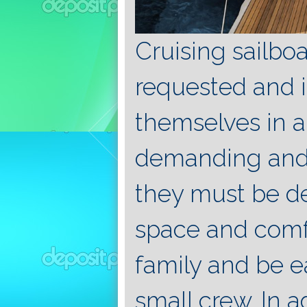
Cruising sailbo
requested and i
themselves in a
demanding and 
they must be d
space and comf
family and be e
small crew. In 