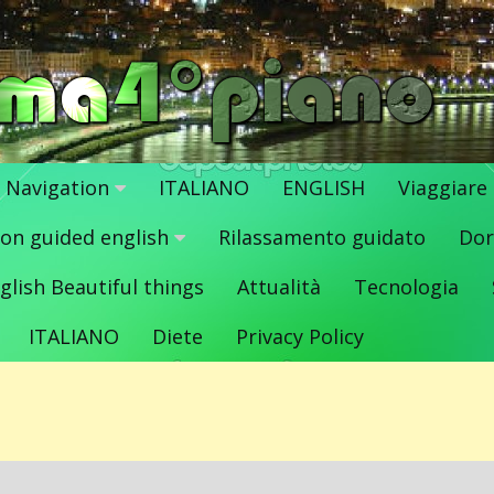
Navigation
ITALIANO
ENGLISH
Viaggiare
ion guided english
Rilassamento guidato
Dor
glish Beautiful things
Attualità
Tecnologia
ITALIANO
Diete
Privacy Policy