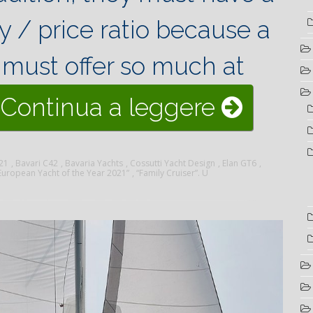
y / price ratio because a
t must offer so much at
“Bavaria
Continua a leggere
C42
21
,
Bavari C42
,
Bavaria Yachts
,
Cossutti Yacht Design
,
Elan GT6
,
is
European Yacht of the Year 2021”
,
“Family Cruiser”. U
cruising
sailboat
for