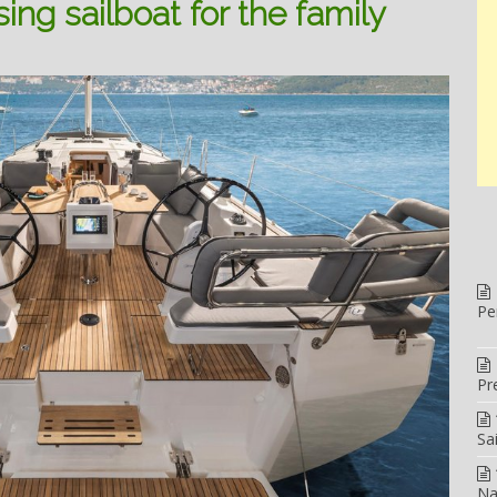
sing sailboat for the family
Pe
Pr
Sa
Na