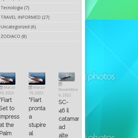
Tecnologia
(7)
TRAVEL INFORMED
(27)
Uncategorized
(6)
ZODIACO
(8)
Luglio
Marzo
Novembre
Aprile
6, 2022
19, 2023
6, 2022
25, 2016
Maggio
Fountain 38SC
“Fiart
SC-
8, 2016
SANTA
abitabilità,
pronta
Multiple
46 il
AND
affidabilità
a
choice
catamarano
THE
e
stupire
questions
ad
KING
prestazioni
al
on
alte
OF