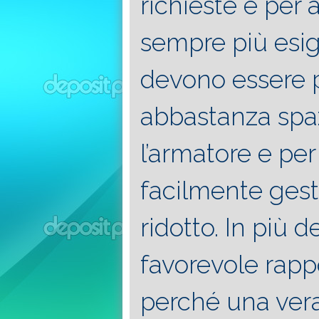
richieste e per
sempre più esi
devono essere p
abbastanza spa
l’armatore e per
facilmente gest
ridotto. In più 
favorevole rapp
perché una vera