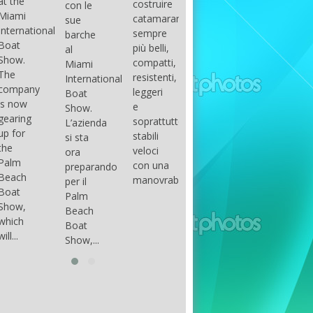
costruire
con le
done
gli
arranger
catamarani
sue
only if
appassionati
of all
sempre
barche
certain
di
parts of
più belli,
al
conditions
barche
the
compatti,
Miami
occur.
ad alte
group.
resistenti,
International
The
prestazioni,
The
leggeri
Boat
correct
che...
songs
e
Show.
syntax
in my
soprattutto
L’azienda
is
opinion
stabili
si sta
essential...
have...
veloci
ora
con una
preparando
manovrabilità...
per il
Palm
Beach
Boat
Show,...