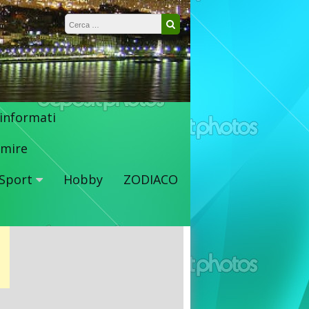
Ricerca per:
Cerca
 informati
mire
Sport
Hobby
ZODIACO