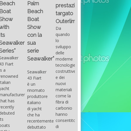
Fountain
Palm
basic
prestazioni
GUITAR
38SC è
Beach
excel
targato
una
Santana
Boat
With
barca a
band
Outerlimits.
this
console
that
Show
Da
fourth
centrale
had its
quando
con la
group
sportiva
maximum
lo
sua
of
di lusso,
consensu
sviluppo
questions
dove
serie
in the
delle
on
velocità,
early
Seawalker”
moderne
basic
comodità
seventies
tecnologie
excel
e
that
costruttive
Seawalker
prevailing
sicurezza
accompan
e dei
43 Fiart
intention
s’integrano
the
nuovi
è un
is to
perfettamente,
great
materiali
rinomato
draw
che il
musical
come la
produttore
attention
cantiere
talent
fibra di
italiano
to the
Fountain
Carlos
carbonio
di yacht
use of
ha
Santana,
hanno
che ha
sums of
voluto
guitarist,
consentito
recentemente
formulas
costruire
songwrite
di
debuttato
to be
per tutti
and