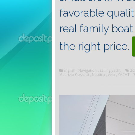
favorable qualit
real family boa
the right price.
English
,
Navigation
,
sailing yacht
20
Maurizio Cossutti
,
Nautica
,
vela
,
YACHT
,
“