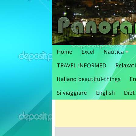
Vai
al
contenuto
Home
Excel
Nautica
TRAVEL INFORMED
Relaxat
Italiano beautiful-things
En
Sì viaggiare
English
Diet