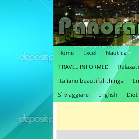
Vai
al
contenuto
Home
Excel
Nautica
TRAVEL INFORMED
Relaxat
Italiano beautiful-things
En
Sì viaggiare
English
Diet