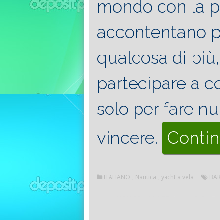
mondo con la pr
accontentano p
qualcosa di più
partecipare a c
solo per fare n
vincere.
Contin
ITALIANO
,
Nautica
,
yacht a vela
BAR