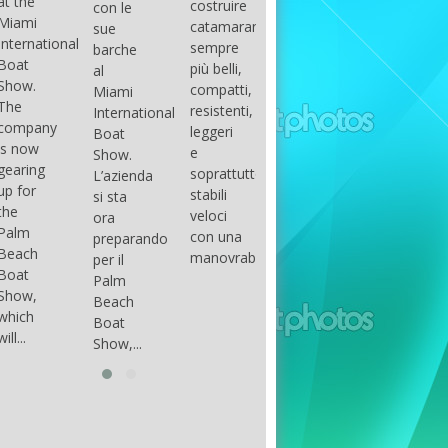
costruire
con le
done
gli
arranger
catamarani
sue
only if
appassionati
of all
sempre
barche
certain
di
parts of
più belli,
al
conditions
barche
the
compatti,
Miami
occur.
ad alte
group.
resistenti,
International
The
prestazioni,
The
leggeri
Boat
correct
che...
songs
e
Show.
syntax
in my
soprattutto
L’azienda
is
opinion
stabili
si sta
essential...
have...
veloci
ora
con una
preparando
manovrabilità...
per il
Palm
Beach
Boat
Show,...