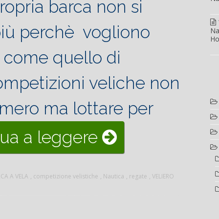
opria barca non si
iù perchè vogliono
Na
Ho
, come quello di
ompetizioni veliche non
umero ma lottare per
“La
ua a leggere
barca
CA A VELA
,
competizione velistiche
,
Nautica
,
regate
,
VELIERO
a
vela