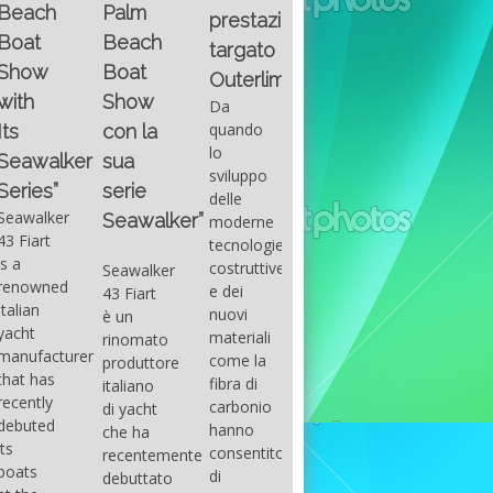
Fountain
Palm
basic
prestazioni
GUITAR
38SC è
Beach
excel
targato
una
Santana
Boat
With
barca a
band
Outerlimits.
this
console
that
Show
Da
fourth
centrale
had its
quando
con la
group
sportiva
maximum
lo
sua
of
di lusso,
consensu
sviluppo
questions
dove
serie
in the
delle
on
velocità,
early
Seawalker”
moderne
basic
comodità
seventies
tecnologie
excel
e
that
costruttive
Seawalker
prevailing
sicurezza
accompan
e dei
43 Fiart
intention
s’integrano
the
nuovi
è un
is to
perfettamente,
great
materiali
rinomato
draw
che il
musical
come la
produttore
attention
cantiere
talent
fibra di
italiano
to the
Fountain
Carlos
carbonio
di yacht
use of
ha
Santana,
hanno
che ha
sums of
voluto
guitarist,
consentito
recentemente
formulas
costruire
songwrite
di
debuttato
to be
per tutti
and