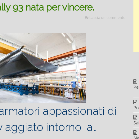
ly 93 nata per vincere.
Lascia un commento
Pe
armatori appassionati di
Pr
Sa
viaggiato intorno al
Na