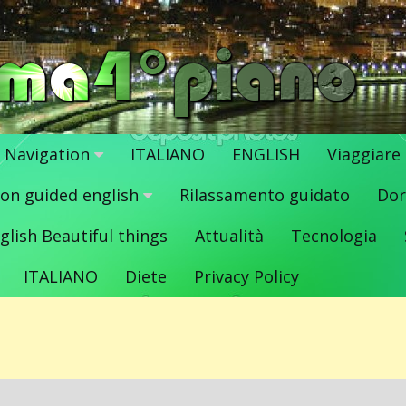
Navigation
ITALIANO
ENGLISH
Viaggiare
ion guided english
Rilassamento guidato
Dor
glish Beautiful things
Attualità
Tecnologia
ITALIANO
Diete
Privacy Policy