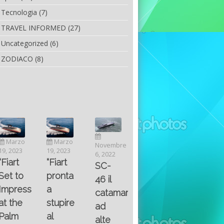
Tecnologia
(7)
TRAVEL INFORMED
(27)
Uncategorized
(6)
ZODIACO
(8)
Luglio
Marzo
Novembre
Aprile
6, 2022
19, 2023
6, 2022
25, 2016
Maggio
Fountain 38SC
“Fiart
SC-
8, 2016
SANTA
abitabilità,
pronta
Multiple
46 il
AND
affidabilità
a
choice
catamarano
THE
e
stupire
questions
ad
KING
prestazioni
al
on
alte
OF