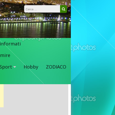
Ricerca per:
Cerca
 informati
mire
Sport
Hobby
ZODIACO