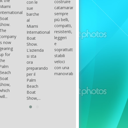
costruire
con le
done
gli
arranger
catamarani
sue
only if
appassionati
of all
sempre
barche
certain
di
parts of
più belli,
al
conditions
barche
the
compatti,
Miami
occur.
ad alte
group.
resistenti,
International
The
prestazioni,
The
leggeri
Boat
correct
che...
songs
e
Show.
syntax
in my
soprattutto
L’azienda
is
opinion
stabili
si sta
essential...
have...
veloci
ora
con una
preparando
manovrabilità...
per il
Palm
Beach
Boat
Show,...