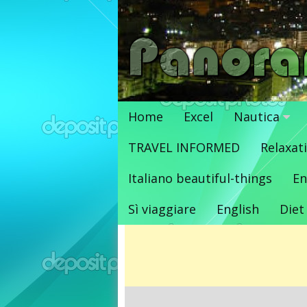
Vai
al
contenuto
Home
Excel
Nautica
TRAVEL INFORMED
Relaxat
Italiano beautiful-things
En
Sì viaggiare
English
Diet