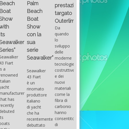
Fountain
Palm
basic
prestazioni
GUITAR
38SC è
Beach
excel
targato
una
Santana
Boat
With
barca a
band
Outerlimits.
this
console
that
Show
Da
fourth
centrale
had its
quando
con la
group
sportiva
maximum
lo
sua
of
di lusso,
consensu
sviluppo
questions
dove
serie
in the
delle
on
velocità,
early
Seawalker”
moderne
basic
comodità
seventies
tecnologie
excel
e
that
costruttive
Seawalker
prevailing
sicurezza
accompan
e dei
43 Fiart
intention
s’integrano
the
nuovi
è un
is to
perfettamente,
great
materiali
rinomato
draw
che il
musical
come la
produttore
attention
cantiere
talent
fibra di
italiano
to the
Fountain
Carlos
carbonio
di yacht
use of
ha
Santana,
hanno
che ha
sums of
voluto
guitarist,
consentito
recentemente
formulas
costruire
songwrite
di
debuttato
to be
per tutti
and