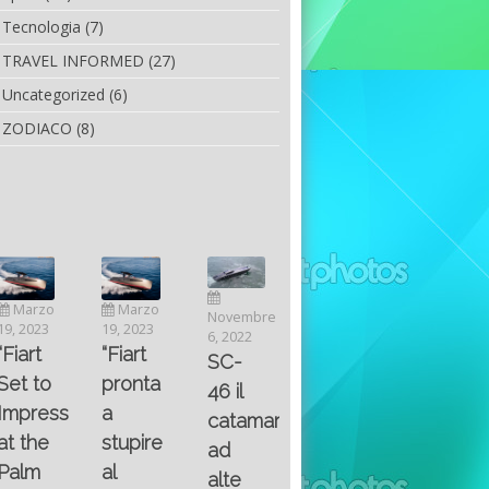
Tecnologia
(7)
TRAVEL INFORMED
(27)
Uncategorized
(6)
ZODIACO
(8)
Luglio
Marzo
Novembre
Aprile
6, 2022
19, 2023
6, 2022
25, 2016
Maggio
Fountain 38SC
“Fiart
SC-
8, 2016
SANTA
abitabilità,
pronta
Multiple
46 il
AND
affidabilità
a
choice
catamarano
THE
e
stupire
questions
ad
KING
prestazioni
al
on
alte
OF