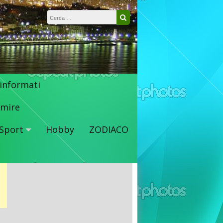
Ricerca per:
Cerca
 informati
mire
Sport
Hobby
ZODIACO