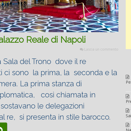
Palazzo Reale di Napoli
Lascia un commento
a Sala del Trono dove il re
ti ci sono la prima, la seconda e la
amera. La prima stanza di
Pe
plomatica, così chiamata in
Pr
 sostavano le delegazioni
al re, si presenta in stile barocco.
Sa
Sala
Na