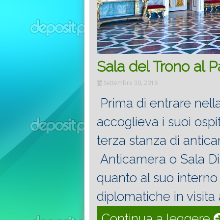
Sala del Trono al 
Settembre 30, 2016
Prima di entrare nell
accoglieva i suoi ospi
terza stanza di antic
Anticamera o Sala Di
quanto al suo interno
diplomatiche in visita 
“
Continua a leggere