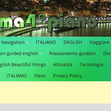
Navigation
ITALIANO
ENGLISH
Viaggiare
ion guided english
Rilassamento guidato
Dor
glish Beautiful things
Attualità
Tecnologia
ITALIANO
Diete
Privacy Policy