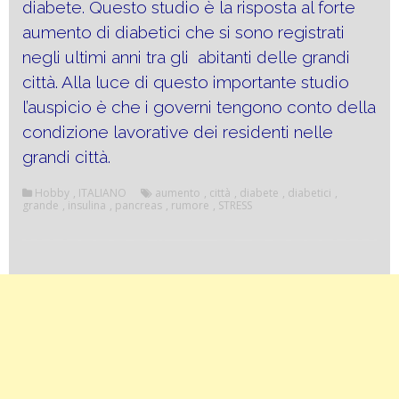
diabete. Questo studio è la risposta al forte
aumento di diabetici che si sono registrati
negli ultimi anni tra gli abitanti delle grandi
città. Alla luce di questo importante studio
l’auspicio è che i governi tengono conto della
condizione lavorative dei residenti nelle
grandi città.
Hobby
,
ITALIANO
aumento
,
città
,
diabete
,
diabetici
,
grande
,
insulina
,
pancreas
,
rumore
,
STRESS