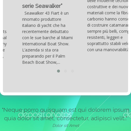
delle moderne tecnologie
serie Seawalker”
costruttive e dei nuovi
materiali come la fibra di
Seawalker 43 Fiart è un
carbonio hanno consentito
rinomato produttore
di costruire catamarani
italiano di yacht che ha
sempre più belli, compatti,
recentemente debuttato
resistenti, leggeri e
con le sue barche al Miami
soprattutto stabili veloci
International Boat Show.
con una manovrabilità...
L’azienda si sta ora
preparando per il Palm
Beach Boat Show,...
"Neque porro quisquam est qui dolorem ipsum
quia dolor sit amet, consectetur, adipisci velit..."
Dolor sit Amet