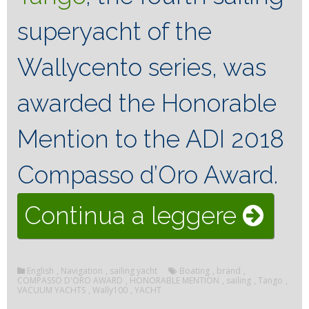
superyacht of the
Wallycento series, was
awarded the Honorable
Mention to the ADI 2018
Compasso d’Oro Award.
“Yach
Continua a leggere
Tang
English
,
Navigation
,
sailing yacht
Boating
,
brand
,
recei
COMPASSO D'ORO AWARD
,
HONORABLE MENTION
,
sailing
,
Tango
,
VACUUM YACHTS
,
Wally100
,
YACHT