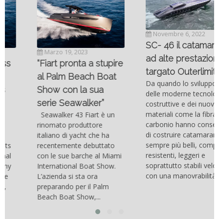
Novembre 6, 2022
SC- 46 il catamarano
Marzo 19, 2023
ad alte prestazioni
“Fiart pronta a stupire
targato Outerlimits.
al Palm Beach Boat
Da quando lo sviluppo
Show con la sua
delle moderne tecnologie
serie Seawalker”
costruttive e dei nuovi
materiali come la fibra di
Seawalker 43 Fiart è un
carbonio hanno consentito
rinomato produttore
di costruire catamarani
italiano di yacht che ha
sempre più belli, compatti,
recentemente debuttato
resistenti, leggeri e
con le sue barche al Miami
soprattutto stabili veloci
International Boat Show.
con una manovrabilità...
L’azienda si sta ora
preparando per il Palm
Beach Boat Show,...