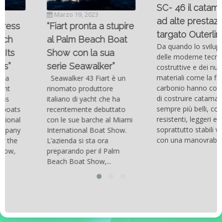
SC- 46 il catamarano
Marzo 19, 2023
ad alte prestazioni
“Fiart pronta a stupire
targato Outerlimits.
al Palm Beach Boat
Da quando lo sviluppo
Show con la sua
delle moderne tecnologie
serie Seawalker”
costruttive e dei nuovi
materiali come la fibra di
Seawalker 43 Fiart è un
carbonio hanno consentito
rinomato produttore
di costruire catamarani
italiano di yacht che ha
sempre più belli, compatti,
recentemente debuttato
resistenti, leggeri e
con le sue barche al Miami
soprattutto stabili veloci
International Boat Show.
con una manovrabilità...
L’azienda si sta ora
preparando per il Palm
Beach Boat Show,...