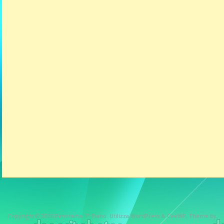
Copyright © 2026
Panorama 4° Piano
. Utilizza WordPress
&
CeeWP,
Theme by