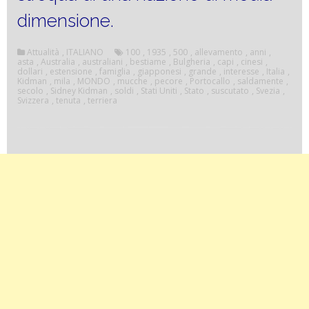
dimensione.
Attualità
,
ITALIANO
100
,
1935
,
500
,
allevamento
,
anni
,
asta
,
Australia
,
australiani
,
bestiame
,
Bulgheria
,
capi
,
cinesi
,
dollari
,
estensione
,
famiglia
,
giapponesi
,
grande
,
interesse
,
Italia
,
Kidman
,
mila
,
MONDO
,
mucche
,
pecore
,
Portocallo
,
saldamente
,
secolo
,
Sidney Kidman
,
soldi
,
Stati Uniti
,
Stato
,
suscutato
,
Svezia
,
Svizzera
,
tenuta
,
terriera