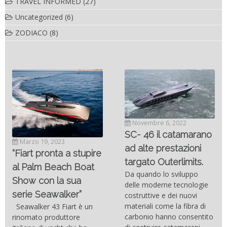
TRAVEL INFORMED
(27)
Uncategorized
(6)
ZODIACO
(8)
Novembre 6, 2022
SC- 46 il catamarano
Marzo 19, 2023
ad alte prestazioni
“Fiart pronta a stupire
targato Outerlimits.
al Palm Beach Boat
Da quando lo sviluppo
Show con la sua
delle moderne tecnologie
serie Seawalker”
costruttive e dei nuovi
materiali come la fibra di
Seawalker 43 Fiart è un
carbonio hanno consentito
rinomato produttore