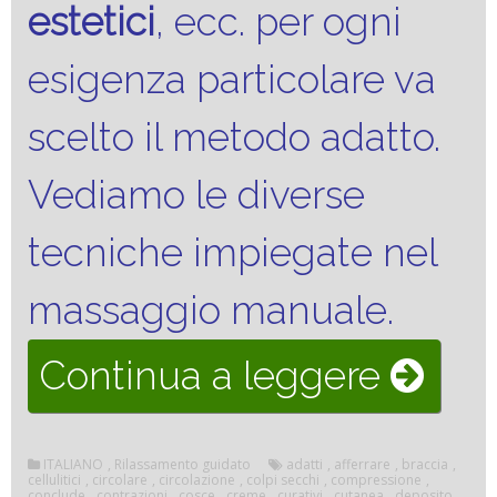
estetici
, ecc. per ogni
esigenza particolare va
scelto il metodo adatto.
Vediamo le diverse
tecniche impiegate nel
massaggio manuale.
“Il
Continua a leggere
rilass
ITALIANO
,
Rilassamento guidato
adatti
,
afferrare
,
braccia
,
massa
cellulitici
,
circolare
,
circolazione
,
colpi secchi
,
compressione
,
conclude
,
contrazioni
,
cosce
,
creme
,
curativi
,
cutanea
,
deposito
,