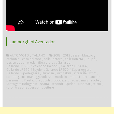
Lamborghini Aventador
AUTO/MOTO
,
ITALIANO
2003
,
2013
,
assemblaggio
,
carbonio
,
casa del toro
,
collaudatore
,
collezionista
,
Coupé
,
design
,
doti
,
erede
,
fibra
,
forza
,
Gallardo
,
Gallardo LP 550-2 Valentino Balboni
,
Gallardo LP 560-4
,
Gallardo LP 570-4 Spyder
,
Gallardo LP 570-4 Superleggera
,
Gallardo Superleggera
,
Huracán
,
inimitabile
,
integrale
,
km/h
,
Lamborghini
,
maneggievolezza
,
modello
,
motrici
,
permanente
,
personam
,
Prestazioni
,
punti
,
robotizzato
,
rosso mars
,
ruote
,
Sant’Agata Bolognese
,
scatta
,
secondi
,
Spider
,
supercar
,
telaio
,
toro
,
trazione
,
versioni
,
vetture