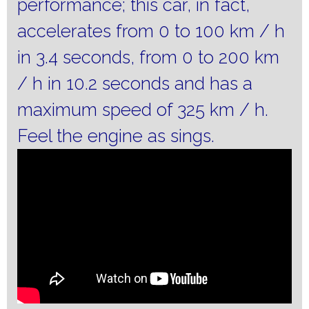
performance;
this car, in fact,
accelerates from 0 to 100 km / h
in 3.4 seconds, from 0 to 200 km
/ h in 10.2 seconds and has a
maximum speed of 325 km / h.
Feel the engine as sings.