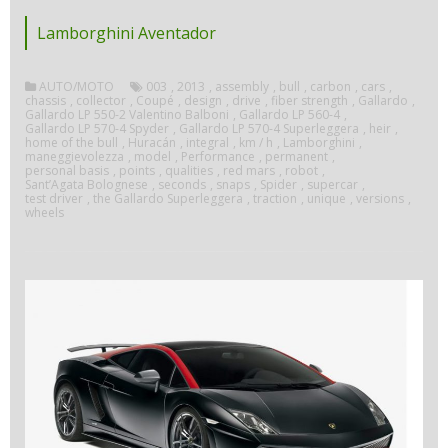
Lamborghini Aventador
AUTO/MOTO
003
,
2013
,
assembly
,
bull
,
carbon
,
cars
,
chassis
,
collector
,
Coupé
,
design
,
drive
,
fiber strength
,
Gallardo
,
Gallardo LP 550-2 Valentino Balboni
,
Gallardo LP 560-4
,
Gallardo LP 570-4 Spyder
,
Gallardo LP 570-4 Superleggera
,
heir
,
home of the bull
,
Huracán
,
integral
,
km / h
,
Lamborghini
,
maneggievolezza
,
model
,
Performance
,
permanent
,
personal basis
,
points
,
qualities
,
red mars
,
robot
,
Sant’Agata Bolognese
,
seconds
,
snaps
,
Spider
,
supercar
,
test driver
,
the Gallardo Superleggera
,
traction
,
unique
,
versions
,
wheels