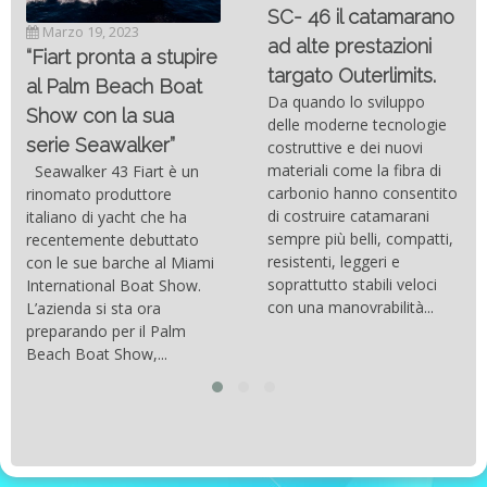
SC- 46 il catamarano
Marzo 19, 2023
ad alte prestazioni
“Fiart pronta a stupire
targato Outerlimits.
al Palm Beach Boat
Da quando lo sviluppo
Show con la sua
delle moderne tecnologie
serie Seawalker”
costruttive e dei nuovi
materiali come la fibra di
Seawalker 43 Fiart è un
carbonio hanno consentito
rinomato produttore
di costruire catamarani
italiano di yacht che ha
sempre più belli, compatti,
recentemente debuttato
resistenti, leggeri e
con le sue barche al Miami
soprattutto stabili veloci
International Boat Show.
con una manovrabilità...
L’azienda si sta ora
preparando per il Palm
Beach Boat Show,...