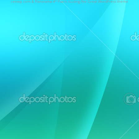
ceewp.com
&
Panorama 4° Piano is using the Great WordPress theme