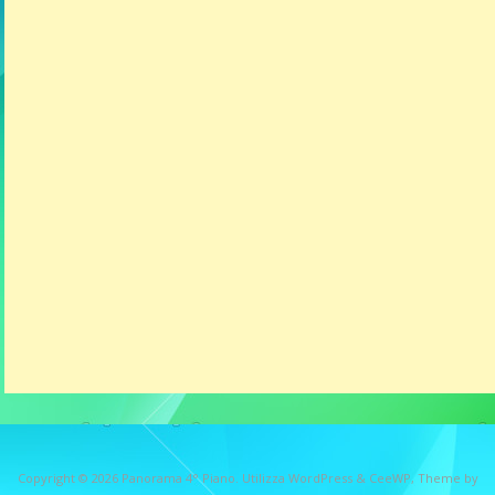
Copyright © 2026
Panorama 4° Piano
. Utilizza WordPress
&
CeeWP,
Theme by