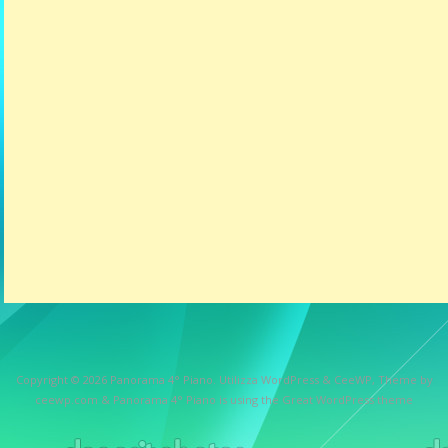
Copyright © 2026
Panorama 4° Piano
. Utilizza WordPress
&
CeeWP,
Theme by
ceewp.com
&
Panorama 4° Piano is using the Great WordPress theme