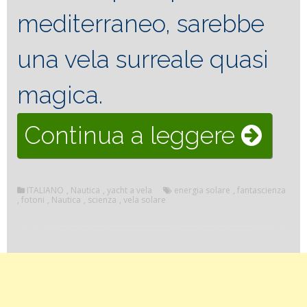
mediterraneo, sarebbe
una vela surreale quasi
magica.
“La
Continua a leggere
magi
ITALIANO
,
Nautica
,
yacht a vela
energia solare
,
fantascienza
della
,
fotoni
,
Nautica
,
scienza
,
vela solare
vela
solare