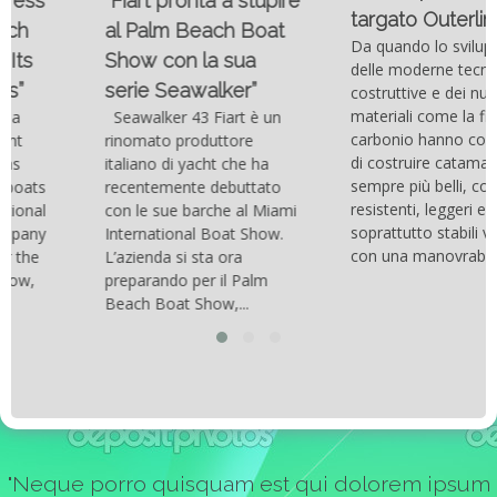
“Fiart pronta a stupire
targato Outerlimits.
al Palm Beach Boat
Da quando lo sviluppo
Show con la sua
delle moderne tecnologie
serie Seawalker”
costruttive e dei nuovi
materiali come la fibra di
Seawalker 43 Fiart è un
carbonio hanno consentito
rinomato produttore
di costruire catamarani
italiano di yacht che ha
sempre più belli, compatti,
recentemente debuttato
resistenti, leggeri e
con le sue barche al Miami
soprattutto stabili veloci
International Boat Show.
con una manovrabilità...
L’azienda si sta ora
preparando per il Palm
Beach Boat Show,...
"Neque porro quisquam est qui dolorem ipsum