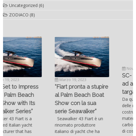
Uncategorized
(6)
ZODIACO
(8)
Novembre 6, 2022
SC- 46 il catamarano
Marzo 19, 2023
ad alte prestazioni
“Fiart pronta a stupire
targato Outerlimits.
al Palm Beach Boat
Da quando lo sviluppo
Show con la sua
delle moderne tecnologie
serie Seawalker”
costruttive e dei nuovi
materiali come la fibra di
Seawalker 43 Fiart è un
carbonio hanno consentito
rinomato produttore
di costruire catamarani
italiano di yacht che ha