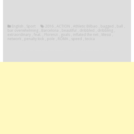
English
,
Sport
2016
,
ACTION
,
Athletic Bilbao
,
bagged
,
ball
,
bar overwhelming
,
Barcelona
,
beautiful
,
dribbled
,
dribbling
,
extraordinary
,
feat.
,
Florenzi
,
goals
,
inflated the net
,
Messi
,
network
,
penalty kick
,
pole
,
ROMA
,
speed
,
tecica