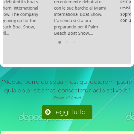
sempre più belli, compatti,
recentemente debuttato
resistenti, leggeri e
con le sue barche al Miami
soprattutto stabili veloci
International Boat Show.
con una manovrabilità...
L’azienda si sta ora
preparando per il Palm
Beach Boat Show,...
"Neque porro quisquam est qui dolorem ipsum
quia dolor sit amet, consectetur, adipisci velit..."
Dolor sit Amet
Leggi tutto...