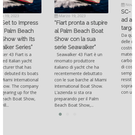
Novembre 6, 2022
SC- 46 il catamarano
Marzo 19, 2023
ad alte prestazioni
“Fiart pronta a stupire
targato Outerlimits.
al Palm Beach Boat
Da quando lo sviluppo
Show con la sua
delle moderne tecnologie
serie Seawalker”
costruttive e dei nuovi
materiali come la fibra di
Seawalker 43 Fiart è un
carbonio hanno consentito
rinomato produttore
di costruire catamarani
italiano di yacht che ha
sempre più belli, compatti,
recentemente debuttato
resistenti, leggeri e
con le sue barche al Miami
soprattutto stabili veloci
International Boat Show.
con una manovrabilità...
L’azienda si sta ora
preparando per il Palm
Beach Boat Show,...