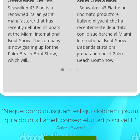
serie Seawalker”
costruttive e dei nuovi
materiali come la fibra di
Seawalker 43 Fiart è un
carbonio hanno consentito
rinomato produttore
di costruire catamarani
italiano di yacht che ha
sempre più belli, compatti,
recentemente debuttato
resistenti, leggeri e
con le sue barche al Miami
soprattutto stabili veloci
International Boat Show.
con una manovrabilità...
L’azienda si sta ora
preparando per il Palm
Beach Boat Show,...
"Neque porro quisquam est qui dolorem ipsum
quia dolor sit amet, consectetur, adipisci velit..."
Dolor sit Amet