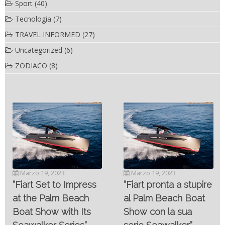
Sport
(40)
Tecnologia
(7)
TRAVEL INFORMED
(27)
Uncategorized
(6)
ZODIACO
(8)
Novembre 6, 2022
SC- 46 il catamarano
Marzo 19, 2023
ad alte prestazioni
“Fiart pronta a stupire
targato Outerlimits.
al Palm Beach Boat
Da quando lo sviluppo
Show con la sua
delle moderne tecnologie