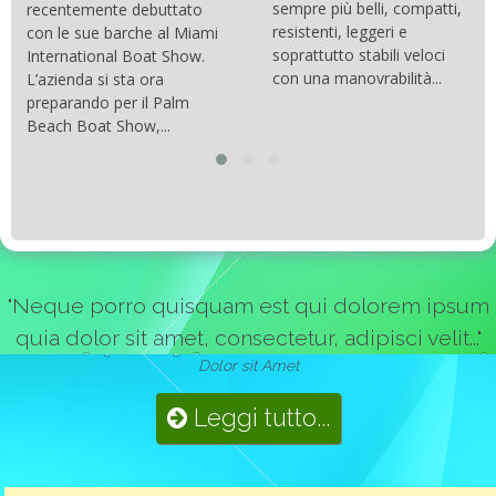
sempre più belli, compatti,
recentemente debuttato
resistenti, leggeri e
con le sue barche al Miami
soprattutto stabili veloci
International Boat Show.
con una manovrabilità...
L’azienda si sta ora
preparando per il Palm
Beach Boat Show,...
"Neque porro quisquam est qui dolorem ipsum
quia dolor sit amet, consectetur, adipisci velit..."
Dolor sit Amet
Leggi tutto...