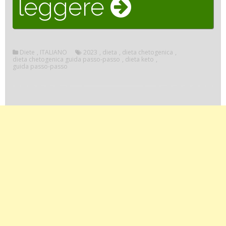
““Ecco
leggere
come
Diete
,
ITALIANO
2023
,
dieta
,
dieta chetogenica
,
dieta chetogenica guida passo-passo
,
dieta keto
,
guida passo-passo
iniziare
la
dieta
chetogeni
in