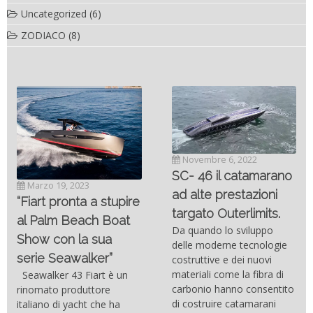
Uncategorized
(6)
ZODIACO
(8)
Novembre 6, 2022
SC- 46 il catamarano
Marzo 19, 2023
ad alte prestazioni
“Fiart pronta a stupire
targato Outerlimits.
al Palm Beach Boat
Da quando lo sviluppo
Show con la sua
delle moderne tecnologie
serie Seawalker”
costruttive e dei nuovi
materiali come la fibra di
Seawalker 43 Fiart è un
carbonio hanno consentito
rinomato produttore
di costruire catamarani
italiano di yacht che ha