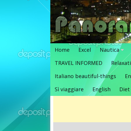
Vai
al
contenuto
Home
Excel
Nautica
TRAVEL INFORMED
Relaxat
Italiano beautiful-things
En
Sì viaggiare
English
Diet