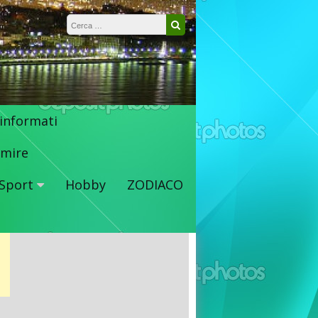
Ricerca per:
Cerca
 informati
mire
Sport
Hobby
ZODIACO