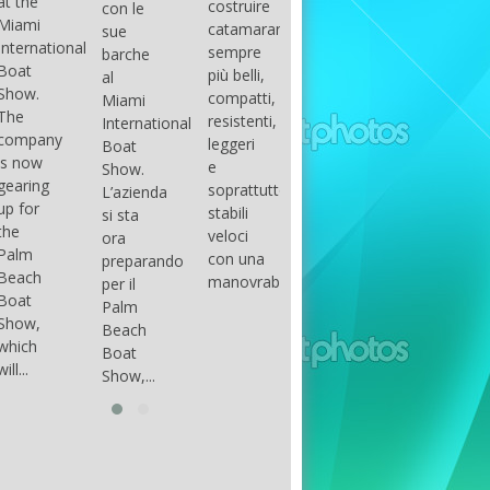
costruire
con le
done
gli
arranger
catamarani
sue
only if
appassionati
of all
sempre
barche
certain
di
parts of
più belli,
al
conditions
barche
the
compatti,
Miami
occur.
ad alte
group.
resistenti,
International
The
prestazioni,
The
leggeri
Boat
correct
che...
songs
e
Show.
syntax
in my
soprattutto
L’azienda
is
opinion
stabili
si sta
essential...
have...
veloci
ora
con una
preparando
manovrabilità...
per il
Palm
Beach
Boat
Show,...