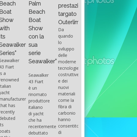
Fountain
Palm
basic
prestazioni
GUITAR
38SC è
Beach
excel
targato
una
Santana
Boat
With
barca a
band
Outerlimits.
this
console
that
Show
Da
fourth
centrale
had its
quando
con la
group
sportiva
maximum
lo
sua
of
di lusso,
consensu
sviluppo
questions
dove
serie
in the
delle
on
velocità,
early
Seawalker”
moderne
basic
comodità
seventies
tecnologie
excel
e
that
costruttive
Seawalker
prevailing
sicurezza
accompan
e dei
43 Fiart
intention
s’integrano
the
nuovi
è un
is to
perfettamente,
great
materiali
rinomato
draw
che il
musical
come la
produttore
attention
cantiere
talent
fibra di
italiano
to the
Fountain
Carlos
carbonio
di yacht
use of
ha
Santana,
hanno
che ha
sums of
voluto
guitarist,
consentito
recentemente
formulas
costruire
songwrite
di
debuttato
to be
per tutti
and