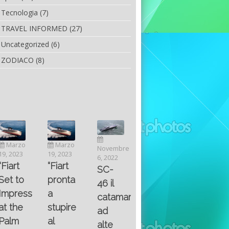
Tecnologia
(7)
TRAVEL INFORMED
(27)
Uncategorized
(6)
ZODIACO
(8)
Luglio
Marzo
Novembre
Aprile
6, 2022
19, 2023
6, 2022
25, 2016
Maggio
Fountain 38SC
“Fiart
SC-
8, 2016
SANTA
abitabilità,
pronta
Multiple
46 il
AND
affidabilità
a
choice
catamarano
THE
e
stupire
questions
ad
KING
prestazioni
al
on
alte
OF