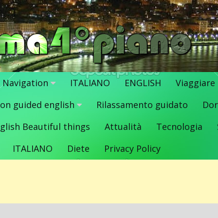
Navigation
ITALIANO
ENGLISH
Viaggiare
ion guided english
Rilassamento guidato
Dor
glish Beautiful things
Attualità
Tecnologia
ITALIANO
Diete
Privacy Policy