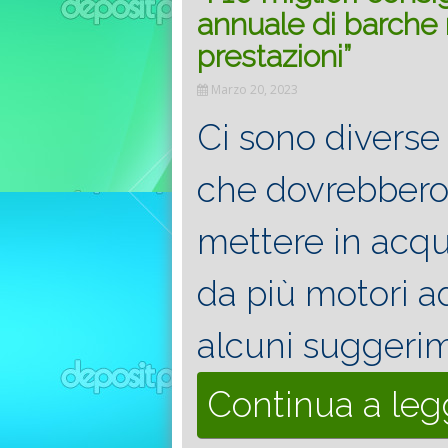
annuale di barche 
prestazioni”
Marzo 20, 2023
Ci sono diverse
che dovrebbero 
mettere in acq
da più motori ad
alcuni suggerim
Continua a le