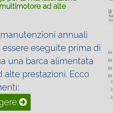
multimotore ad alte
Na
Ho
 manutenzioni annuali
essere eseguite prima di
ua una barca alimentata
 alte prestazioni. Ecco
enti:
““I
ggere