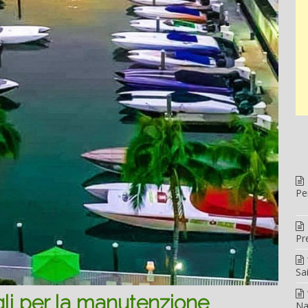
Pe
Pr
Sa
igli per la manutenzione
Na