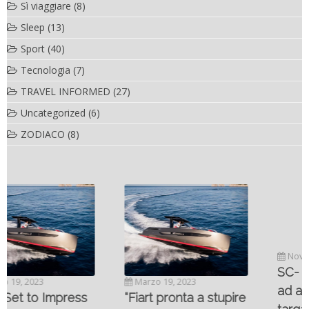
Sì viaggiare
(8)
Sleep
(13)
Sport
(40)
Tecnologia
(7)
TRAVEL INFORMED
(27)
Uncategorized
(6)
ZODIACO
(8)
Novembre 6, 2022
SC- 46 il catamarano
Marzo 19, 2023
ad alte prestazioni
“Fiart pronta a stupire