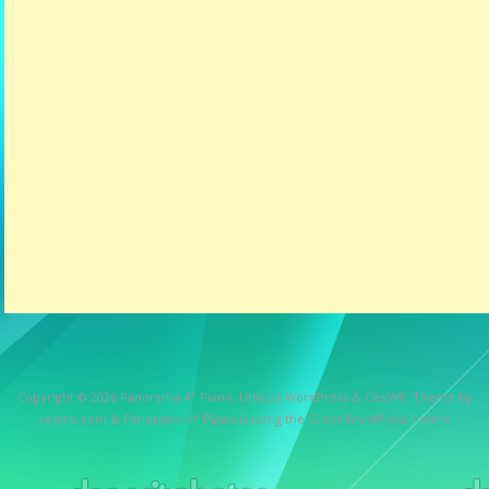
Copyright © 2026
Panorama 4° Piano
. Utilizza WordPress
&
CeeWP,
Theme by
ceewp.com
&
Panorama 4° Piano is using the Great WordPress theme