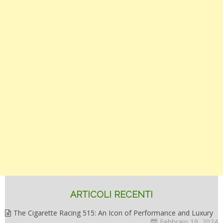
di
barch
multi
ad
alte
presta
ARTICOLI RECENTI
The Cigarette Racing 515: An Icon of Performance and Luxury
Febbraio 19, 2024