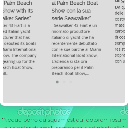
targato Outerlimits.
al Palm Beach Boat
Da quando lo sviluppo
Show con la sua
delle moderne tecnologie
serie Seawalker”
costruttive e dei nuovi
materiali come la fibra di
Seawalker 43 Fiart è un
carbonio hanno consentito
rinomato produttore
di costruire catamarani
italiano di yacht che ha
sempre più belli, compatti,
recentemente debuttato
resistenti, leggeri e
con le sue barche al Miami
soprattutto stabili veloci
International Boat Show.
con una manovrabilità...
L’azienda si sta ora
preparando per il Palm
Beach Boat Show,...
"Neque porro quisquam est qui dolorem ipsum