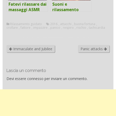
Fatevi rilassare dai
Suoni e
massaggi ASMR
rilassamento
Rilassamento guidato
2016
,
attacchi
,
buona fortuna
,
crollare
,
fattore
,
impazzire
,
panico
,
respiro
,
rischio
,
tachicardia
Immaculate and Jubilee
Panic attacks
Lascia un commento
Devi essere
connesso
per inviare un commento.