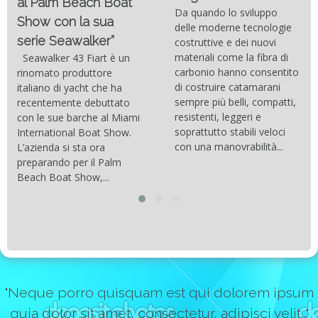
al Palm Beach Boat
Da quando lo sviluppo
Show con la sua
delle moderne tecnologie
serie Seawalker”
costruttive e dei nuovi
materiali come la fibra di
Seawalker 43 Fiart è un
carbonio hanno consentito
rinomato produttore
di costruire catamarani
italiano di yacht che ha
sempre più belli, compatti,
recentemente debuttato
resistenti, leggeri e
con le sue barche al Miami
soprattutto stabili veloci
International Boat Show.
con una manovrabilità...
L’azienda si sta ora
preparando per il Palm
Beach Boat Show,...
"Neque porro quisquam est qui dolorem ipsum
quia dolor sit amet, consectetur, adipisci velit..."