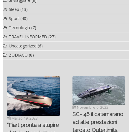
Sì viaggiare
(8)
Sleep
(13)
Sport
(40)
Tecnologia
(7)
TRAVEL INFORMED
(27)
Uncategorized
(6)
ZODIACO
(8)
Novembre 6, 2022
SC- 46 il catamarano
Marzo 19, 2023
ad alte prestazioni
“Fiart pronta a stupire
targato Outerlimits.