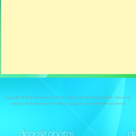
Copyright © 2026
Panorama 4° Piano
. Utilizza WordPress
&
CeeWP,
Theme by
ceewp.com
&
Panorama 4° Piano is using the Great WordPress theme