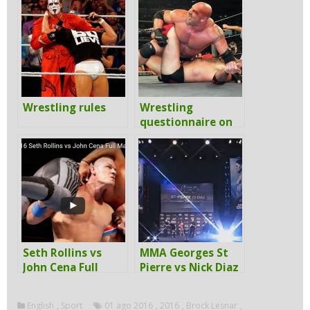
Wrestling rules
Wrestling
questionnaire on
rules
Seth Rollins vs
MMA Georges St
John Cena Full
Pierre vs Nick Diaz
Match Wrestling
World Wrestling
English
,
Sport
01 ago 2016
,
2016
,
Brock Lesnar
,