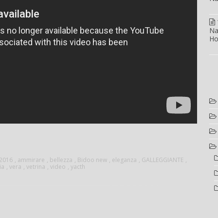
Na
Ho
2016
,
ammirare
,
bellezza
,
Bidoo new
,
eleganza
,
GALLEGGIANTE
,
ia
,
vera
,
vetrina
,
video
,
yacth