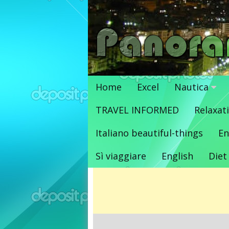
Vai
al
contenuto
Home
Excel
Nautica
TRAVEL INFORMED
Relaxat
Italiano beautiful-things
En
Sì viaggiare
English
Diet