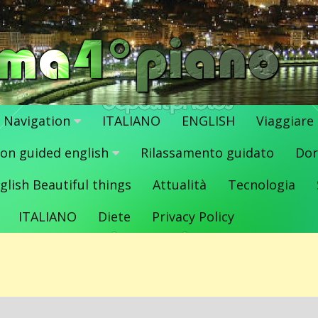
Navigation
ITALIANO
ENGLISH
Viaggiare
ion guided english
Rilassamento guidato
Dor
glish Beautiful things
Attualità
Tecnologia
ITALIANO
Diete
Privacy Policy