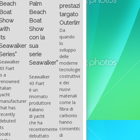
Fountain
Palm
basic
prestazioni
GUITAR
38SC è
Beach
excel
targato
una
Santana
Boat
With
barca a
band
Outerlimits.
this
console
that
Show
Da
fourth
centrale
had its
quando
con la
group
sportiva
maximum
lo
sua
of
di lusso,
consensu
sviluppo
questions
dove
serie
in the
delle
on
velocità,
early
Seawalker”
moderne
basic
comodità
seventies
tecnologie
excel
e
that
costruttive
Seawalker
prevailing
sicurezza
accompan
e dei
43 Fiart
intention
s’integrano
the
nuovi
è un
is to
perfettamente,
great
materiali
rinomato
draw
che il
musical
come la
produttore
attention
cantiere
talent
fibra di
italiano
to the
Fountain
Carlos
carbonio
di yacht
use of
ha
Santana,
hanno
che ha
sums of
voluto
guitarist,
consentito
recentemente
formulas
costruire
songwrite
di
debuttato
to be
per tutti
and