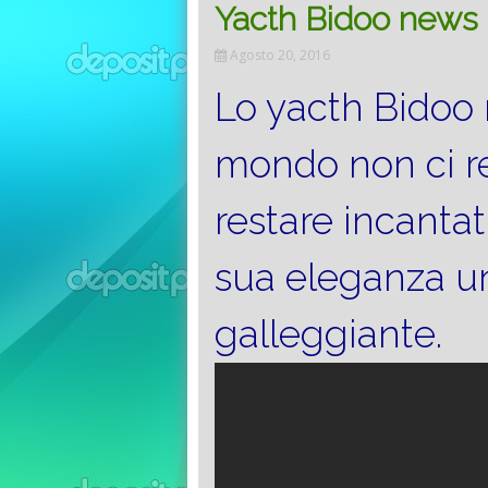
Yacth Bidoo news –
Agosto 20, 2016
Lo yacth Bidoo 
mondo non ci r
restare incantat
sua eleganza un
galleggiante.