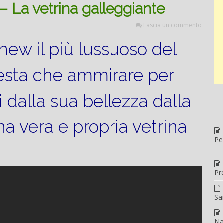
 La vetrina galleggiante
Lascia un commento
new il più lussuoso del
esta che ammirare per
i dalla sua bellezza dalla
a vera e propria vetrina
Pe
Pr
Sa
Na