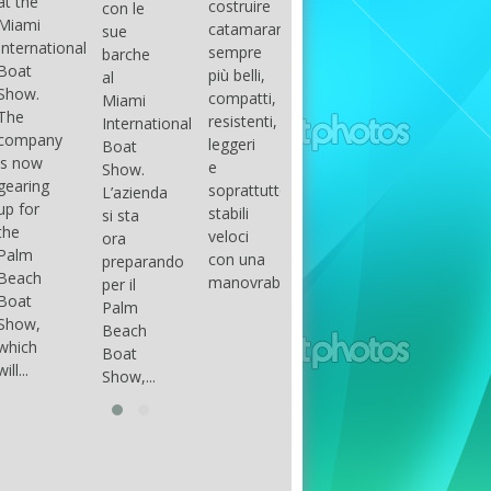
costruire
con le
done
gli
arranger
catamarani
sue
only if
appassionati
of all
sempre
barche
certain
di
parts of
più belli,
al
conditions
barche
the
compatti,
Miami
occur.
ad alte
group.
resistenti,
International
The
prestazioni,
The
leggeri
Boat
correct
che...
songs
e
Show.
syntax
in my
soprattutto
L’azienda
is
opinion
stabili
si sta
essential...
have...
veloci
ora
con una
preparando
manovrabilità...
per il
Palm
Beach
Boat
Show,...