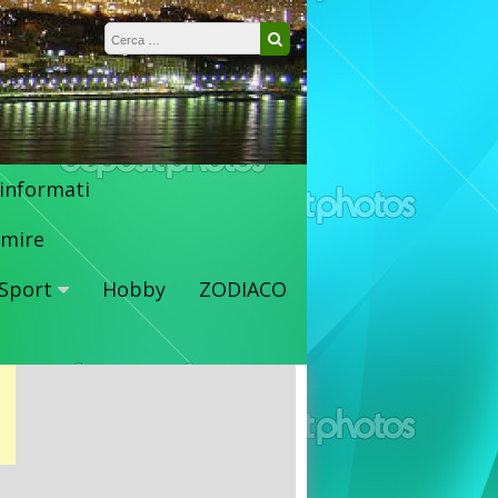
Ricerca per:
Cerca
 informati
mire
Sport
Hobby
ZODIACO