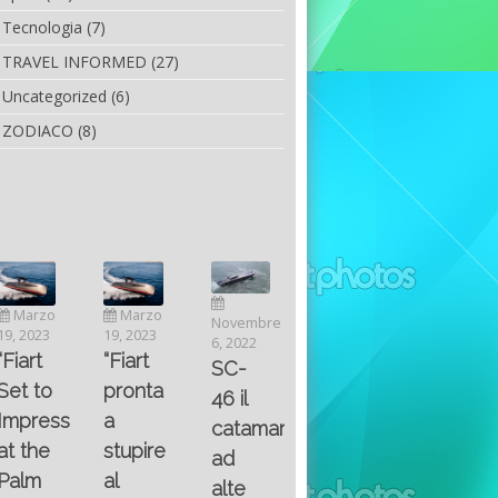
Tecnologia
(7)
TRAVEL INFORMED
(27)
Uncategorized
(6)
ZODIACO
(8)
Luglio
Marzo
Novembre
Aprile
6, 2022
19, 2023
6, 2022
25, 2016
Maggio
Fountain 38SC
“Fiart
SC-
8, 2016
SANTA
abitabilità,
pronta
Multiple
46 il
AND
affidabilità
a
choice
catamarano
THE
e
stupire
questions
ad
KING
prestazioni
al
on
alte
OF