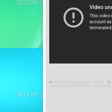
ITALIANO
,
Nautica
,
yacht a motore
incantati
,
lussuoso
,
MONDO
,
news
,
propr