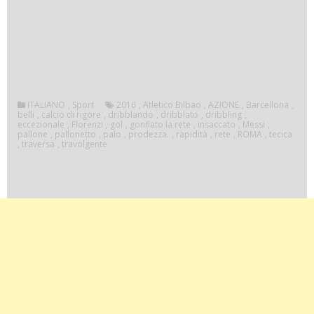
ITALIANO
,
Sport
2016
,
Atletico Bilbao
,
AZIONE
,
Barcellona
,
belli
,
calcio di rigore
,
dribblando
,
dribblato
,
dribbling
,
eccezionale
,
Florenzi
,
gol
,
gonfiato la rete
,
insaccato
,
Messi
,
pallone
,
pallonetto
,
palo
,
prodezza.
,
rapidità
,
rete
,
ROMA
,
tecica
,
traversa
,
travolgente