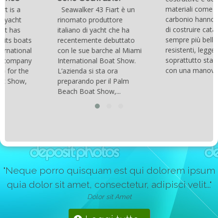
materiali come la fibra di
Seawalker 43 Fiart è un
carbonio hanno consentito
rinomato produttore
di costruire catamarani
italiano di yacht che ha
sempre più belli, compatti,
recentemente debuttato
resistenti, leggeri e
con le sue barche al Miami
soprattutto stabili veloci
International Boat Show.
con una manovrabilità...
L’azienda si sta ora
preparando per il Palm
Beach Boat Show,...
"Neque porro quisquam est qui dolorem ipsum
quia dolor sit amet, consectetur, adipisci velit..."
Dolor sit Amet