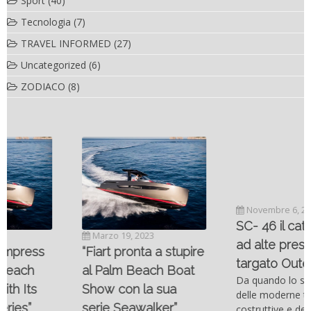
Sport
(40)
Tecnologia
(7)
TRAVEL INFORMED
(27)
Uncategorized
(6)
ZODIACO
(8)
Novembre 6, 2022
SC- 46 il catamarano
Marzo 19, 2023
ad alte prestazioni
“Fiart pronta a stupire
targato Outerlimits.
al Palm Beach Boat
Da quando lo sviluppo
Show con la sua
delle moderne tecnologie
serie Seawalker”
costruttive e dei nuovi