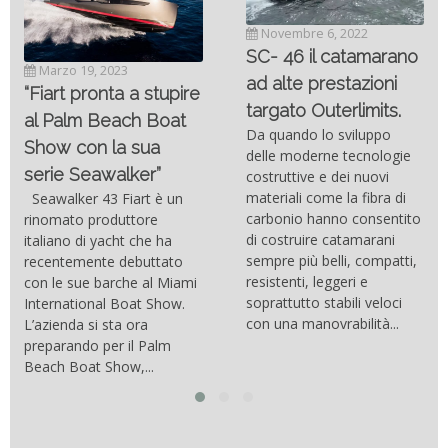
Novembre 6, 2022
SC- 46 il catamarano
Marzo 19, 2023
ad alte prestazioni
“Fiart pronta a stupire
targato Outerlimits.
al Palm Beach Boat
Da quando lo sviluppo
Show con la sua
delle moderne tecnologie
serie Seawalker”
costruttive e dei nuovi
materiali come la fibra di
Seawalker 43 Fiart è un
carbonio hanno consentito
rinomato produttore
di costruire catamarani
italiano di yacht che ha
sempre più belli, compatti,
recentemente debuttato
resistenti, leggeri e
con le sue barche al Miami
soprattutto stabili veloci
International Boat Show.
con una manovrabilità...
L’azienda si sta ora
preparando per il Palm
Beach Boat Show,...