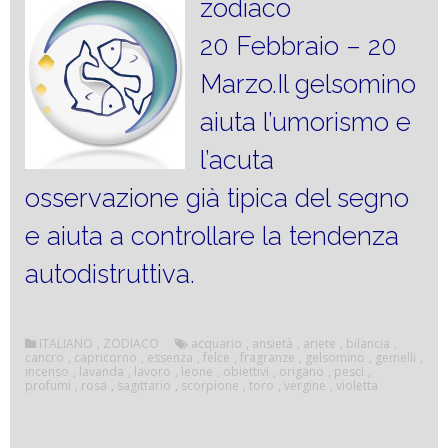
zodiaco
20 Febbraio – 20
Marzo.Il gelsomino
aiuta l’umorismo e
l’acuta
osservazione già tipica del segno
e aiuta a controllare la tendenza
autodistruttiva.
ITALIANO
,
ZODIACO
acquario
,
ansietà
,
ariete
,
bilancia
,
cancro
,
capricorno
,
essenza
,
felce
,
fragranze
,
gelsomino
,
gemelli
,
incenso
,
lavanda
,
lavoro
,
leone
,
obiettivi
,
origano
,
pesci
,
profumi
,
rosa
,
sagittario
,
scorpione
,
toro
,
vergine
,
violetta