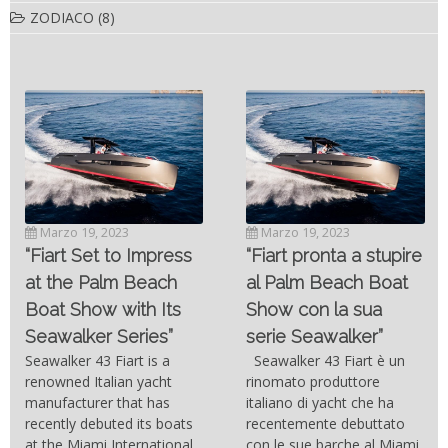
ZODIACO
(8)
Novembre 6, 2022
SC- 46 il catamarano
Marzo 19, 2023
ad alte prestazioni
“Fiart pronta a stupire
targato Outerlimits.
al Palm Beach Boat
Da quando lo sviluppo
Show con la sua
delle moderne tecnologie
serie Seawalker”
costruttive e dei nuovi
materiali come la fibra di
Seawalker 43 Fiart è un
carbonio hanno consentito
rinomato produttore
di costruire catamarani
italiano di yacht che ha
sempre più belli, compatti,
recentemente debuttato
resistenti, leggeri e
con le sue barche al Miami