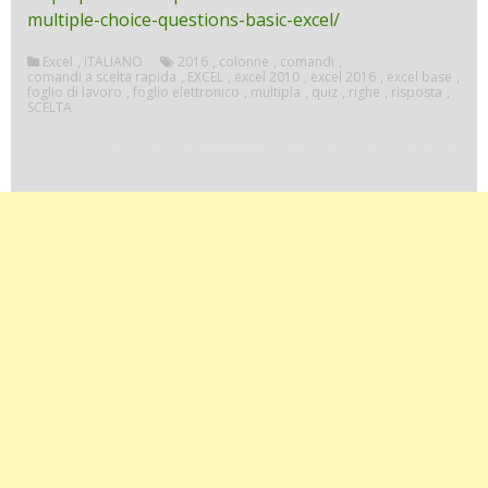
multiple-choice-questions-basic-excel/
Excel
,
ITALIANO
2016
,
colonne
,
comandi
,
comandi a scelta rapida
,
EXCEL
,
excel 2010
,
excel 2016
,
excel base
,
foglio di lavoro
,
foglio elettronico
,
multipla
,
quiz
,
righe
,
risposta
,
SCELTA