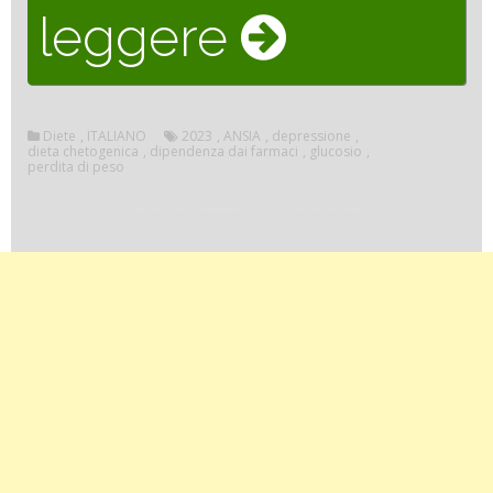
““Ecco
leggere
perché
Diete
,
ITALIANO
2023
,
ANSIA
,
depressione
,
dieta chetogenica
,
dipendenza dai farmaci
,
glucosio
,
perdita di peso
la
dieta
chetogeni
può