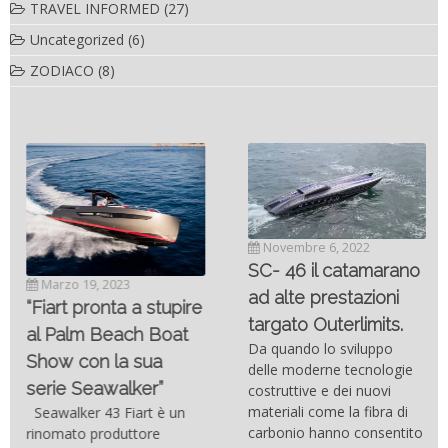
TRAVEL INFORMED
(27)
Uncategorized
(6)
ZODIACO
(8)
Novembre 6, 2022
SC- 46 il catamarano
Marzo 19, 2023
ad alte prestazioni
“Fiart pronta a stupire
targato Outerlimits.
al Palm Beach Boat
Da quando lo sviluppo
Show con la sua
delle moderne tecnologie
serie Seawalker”
costruttive e dei nuovi
materiali come la fibra di
Seawalker 43 Fiart è un
carbonio hanno consentito
rinomato produttore