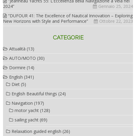
“Jeanneau Yachts 55: L’Eccellenza della Navigazione a Vela nel
2024”
Gennaio 25, 2024
“DUFOUR 41: The Excellence of Nautical Innovation – Exploring
New Horizons with Style and Performance”
Ottobre 22, 2023
CATEGORIE
Attualità
(13)
AUTO/MOTO
(30)
Dormire
(14)
English
(341)
Diet
(5)
English Beautiful things
(24)
Navigation
(197)
motor yacht
(128)
sailing yacht
(69)
Relaxation guided english
(26)