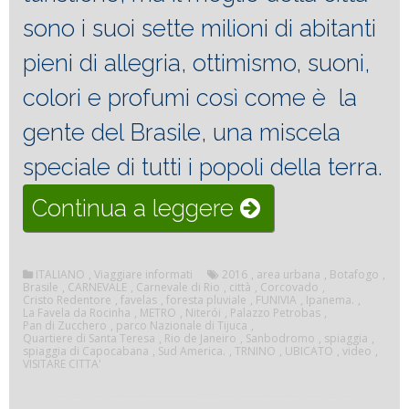
sono i suoi sette milioni di abitanti
pieni di allegria, ottimismo, suoni,
colori e profumi così come è la
gente del Brasile, una miscela
speciale di tutti i popoli della terra.
“Visitare
Continua a leggere
Rio
de
ITALIANO
,
Viaggiare informati
2016
,
area urbana
,
Botafogo
,
Brasile
,
CARNEVALE
,
Carnevale di Rio
,
città
,
Corcovado
,
Cristo Redentore
,
favelas
,
foresta pluviale
,
FUNIVIA
,
Ipanema.
,
Janeiro”
La Favela da Rocinha
,
METRO
,
Niterói
,
Palazzo Petrobas
,
Pan di Zucchero
,
parco Nazionale di Tijuca
,
Quartiere di Santa Teresa
,
Rio de Janeiro
,
Sanbodromo
,
spiaggia
,
spiaggia di Capocabana
,
Sud America.
,
TRNINO
,
UBICATO
,
video
,
VISITARE CITTA'