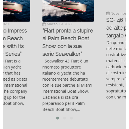
Novembre 6, 2022
SC- 46 il catamarano
Marzo 19, 2023
ad alte prestazioni
“Fiart pronta a stupire
targato Outerlimits.
al Palm Beach Boat
Da quando lo sviluppo
Show con la sua
delle moderne tecnologie
serie Seawalker”
costruttive e dei nuovi
materiali come la fibra di
Seawalker 43 Fiart è un
carbonio hanno consentito
rinomato produttore
di costruire catamarani
italiano di yacht che ha
sempre più belli, compatti,
recentemente debuttato
resistenti, leggeri e
con le sue barche al Miami
soprattutto stabili veloci
International Boat Show.
con una manovrabilità...
L’azienda si sta ora
preparando per il Palm
Beach Boat Show,...