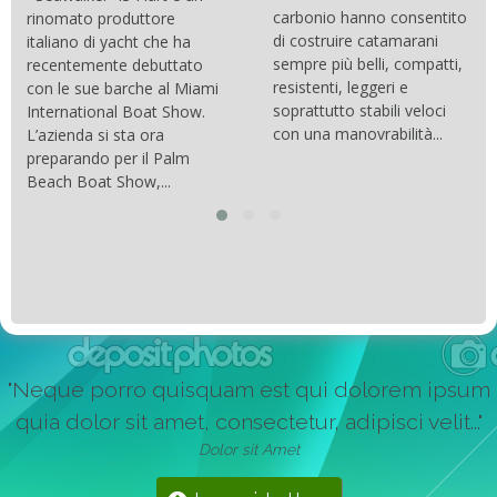
carbonio hanno consentito
rinomato produttore
di costruire catamarani
italiano di yacht che ha
sempre più belli, compatti,
recentemente debuttato
resistenti, leggeri e
con le sue barche al Miami
soprattutto stabili veloci
International Boat Show.
con una manovrabilità...
L’azienda si sta ora
preparando per il Palm
Beach Boat Show,...
"Neque porro quisquam est qui dolorem ipsum
quia dolor sit amet, consectetur, adipisci velit..."
Dolor sit Amet