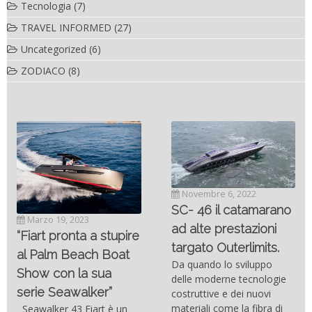
Tecnologia
(7)
TRAVEL INFORMED
(27)
Uncategorized
(6)
ZODIACO
(8)
Novembre 6, 2022
SC- 46 il catamarano
Marzo 19, 2023
ad alte prestazioni
“Fiart pronta a stupire
targato Outerlimits.
al Palm Beach Boat
Da quando lo sviluppo
Show con la sua
delle moderne tecnologie
serie Seawalker”
costruttive e dei nuovi
materiali come la fibra di
Seawalker 43 Fiart è un