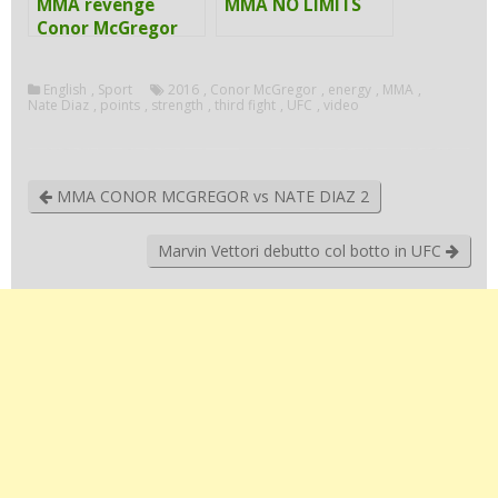
MMA revenge
MMA NO LIMITS
Conor McGregor
vs. Nate Diaz
English
,
Sport
2016
,
Conor McGregor
,
energy
,
MMA
,
Nate Diaz
,
points
,
strength
,
third fight
,
UFC
,
video
MMA CONOR MCGREGOR vs NATE DIAZ 2
Marvin Vettori debutto col botto in UFC