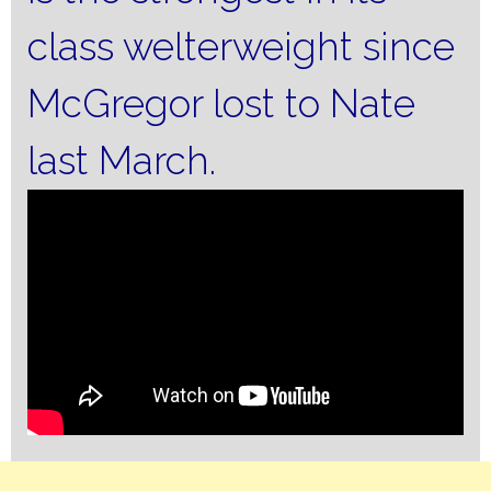
class welterweight since
McGregor lost to Nate
last March.