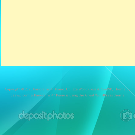
Copyright © 2026
Panorama 4° Piano
. Utilizza WordPress
&
CeeWP,
Theme by
ceewp.com
&
Panorama 4° Piano is using the Great WordPress theme