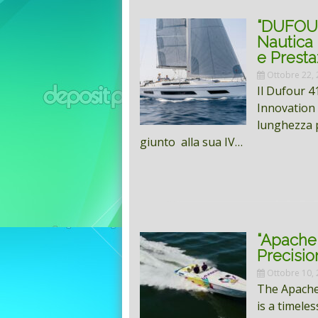
“DUFOUR 
Nautica 
e Presta
Ottobre 22,
Il Dufour 4
Innovation 
lunghezza p
giunto alla sua IV…
“Apache 
Precisi
Ottobre 10,
The Apache 
is a timele