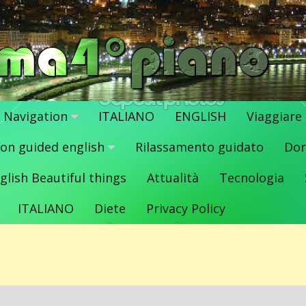
Navigation
ITALIANO
ENGLISH
Viaggiare
ion guided english
Rilassamento guidato
Dor
glish Beautiful things
Attualità
Tecnologia
ITALIANO
Diete
Privacy Policy