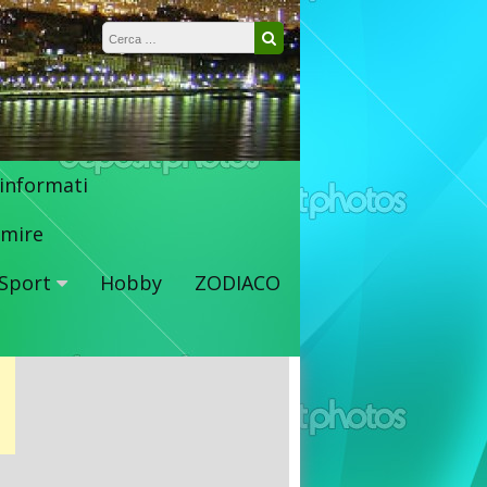
Ricerca per:
Cerca
 informati
mire
Sport
Hobby
ZODIACO