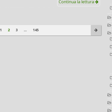
Continua la lettura
1
2
3
…
145