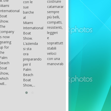
costruire
con le
done
gli
arranger
catamarani
sue
only if
appassionati
of all
sempre
barche
certain
di
parts of
più belli,
al
conditions
barche
the
compatti,
Miami
occur.
ad alte
group.
resistenti,
International
The
prestazioni,
The
leggeri
Boat
correct
che...
songs
e
Show.
syntax
in my
soprattutto
L’azienda
is
opinion
stabili
si sta
essential...
have...
veloci
ora
con una
preparando
manovrabilità...
per il
Palm
Beach
Boat
Show,...