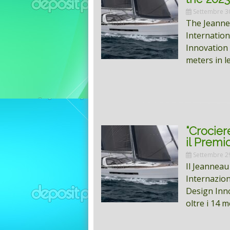
Settembre 3
The Jeanne
Internation
Innovation 
meters in l
“Crocier
il Premi
Settembre 2
Il Jeanneau
Internazion
Design Inno
oltre i 14 