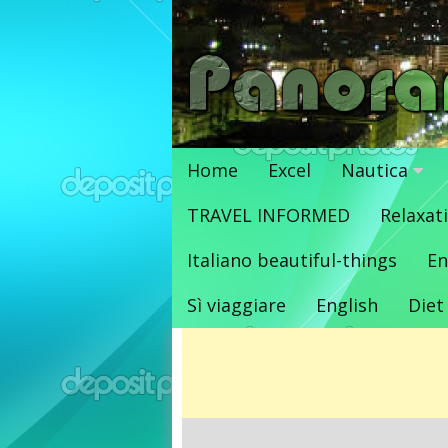
Vai
al
contenuto
Home
Excel
Nautica
TRAVEL INFORMED
Relaxat
Italiano beautiful-things
En
Sì viaggiare
English
Diet