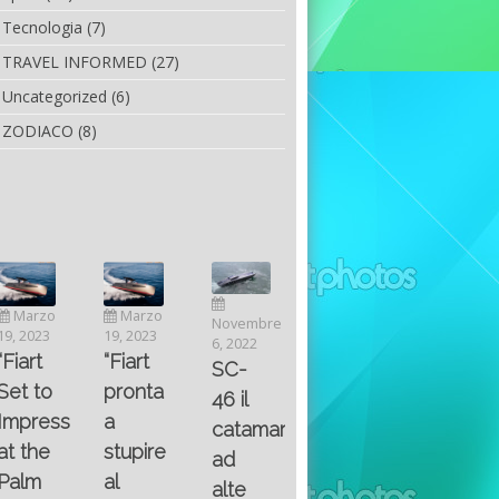
Tecnologia
(7)
TRAVEL INFORMED
(27)
Uncategorized
(6)
ZODIACO
(8)
Luglio
Marzo
Novembre
Aprile
6, 2022
19, 2023
6, 2022
25, 2016
Maggio
Fountain 38SC
“Fiart
SC-
8, 2016
SANTA
abitabilità,
pronta
Multiple
46 il
AND
affidabilità
a
choice
catamarano
THE
e
stupire
questions
ad
KING
prestazioni
al
on
alte
OF