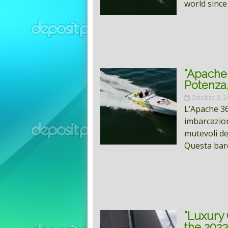
world since
“Apache 
Potenza,
Ottobre 9, 2
L’Apache 36
imbarcazion
mutevoli de
Questa bar
“Luxury
the 2023