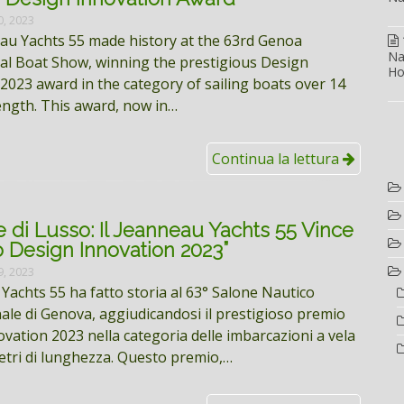
0, 2023
au Yachts 55 made history at the 63rd Genoa
Na
al Boat Show, winning the prestigious Design
Ho
2023 award in the category of sailing boats over 14
ength. This award, now in…
Continua la lettura
e di Lusso: Il Jeanneau Yachts 55 Vince
o Design Innovation 2023”
9, 2023
 Yachts 55 ha fatto storia al 63° Salone Nautico
ale di Genova, aggiudicandosi il prestigioso premio
vation 2023 nella categoria delle imbarcazioni a vela
metri di lunghezza. Questo premio,…