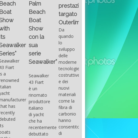
Fountain
Palm
basic
prestazioni
GUITAR
38SC è
Beach
excel
targato
una
Santana
Boat
With
barca a
band
Outerlimits.
this
console
that
Show
Da
fourth
centrale
had its
quando
con la
group
sportiva
maximum
lo
sua
of
di lusso,
consensu
sviluppo
questions
dove
serie
in the
delle
on
velocità,
early
Seawalker”
moderne
basic
comodità
seventies
tecnologie
excel
e
that
costruttive
Seawalker
prevailing
sicurezza
accompan
e dei
43 Fiart
intention
s’integrano
the
nuovi
è un
is to
perfettamente,
great
materiali
rinomato
draw
che il
musical
come la
produttore
attention
cantiere
talent
fibra di
italiano
to the
Fountain
Carlos
carbonio
di yacht
use of
ha
Santana,
hanno
che ha
sums of
voluto
guitarist,
consentito
recentemente
formulas
costruire
songwrite
di
debuttato
to be
per tutti
and