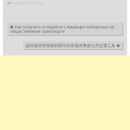
Viaggiare informati
Как получить и перейти к Амальфи побережье на
общественном транспорте
如何获得并转移到阿马尔菲海岸乘坐公共交通工具