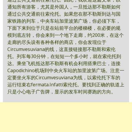
通知所有游客，尤其是外国人，一旦抵达那不勒斯如何
通过公共交通前往索伦托。如果您在那不勒斯到达与国
家铁路的列车，中央车站加里波第广场，你必须下车，
下面下来到位于只是在站前平台的楼梯楼，在必要的规
模到底左转，你会来到一个地下走廊，约200米，在这个
走廊的尽头设有各种各样的商店，你会发现位于
Circumvesuviana的线，这直接链接那不勒斯和索伦
托。列车每30分钟，在短短一个多小时，就在索伦托到
达。乘坐飞机抵达那不勒斯有机会利用搭乘巴士，连接
Capodichino机场到中央火车站的加里波第广场。注意一
定要坐火车的Circumvesuviana为线，以索伦托下车的
运行结束右fermata.Infatti索伦托。要找到正确的轨道上
只是小心电子广告牌，显示的发车时间赛跑的方向。