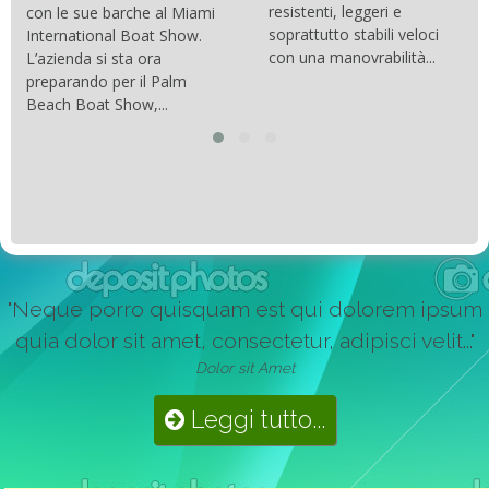
resistenti, leggeri e
con le sue barche al Miami
soprattutto stabili veloci
International Boat Show.
con una manovrabilità...
L’azienda si sta ora
preparando per il Palm
Beach Boat Show,...
"Neque porro quisquam est qui dolorem ipsum
quia dolor sit amet, consectetur, adipisci velit..."
Dolor sit Amet
Leggi tutto...