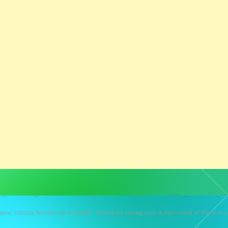
iano
. Utilizza WordPress
&
CeeWP,
Theme by ceewp.com
&
Panorama 4° Piano is 