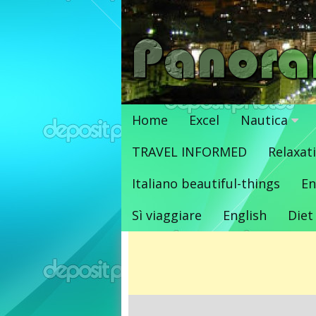
Vai
al
contenuto
Home
Excel
Nautica
TRAVEL INFORMED
Relaxat
Italiano beautiful-things
En
Sì viaggiare
English
Diet