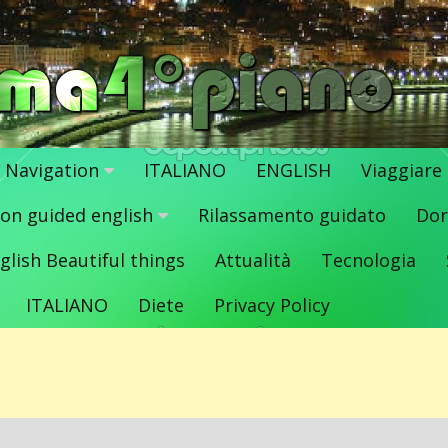
Navigation
ITALIANO
ENGLISH
Viaggiare
ion guided english
Rilassamento guidato
Dor
glish Beautiful things
Attualità
Tecnologia
ITALIANO
Diete
Privacy Policy