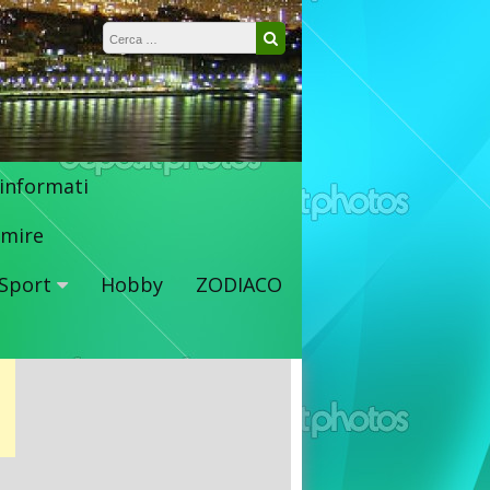
Ricerca per:
Cerca
 informati
mire
Sport
Hobby
ZODIACO