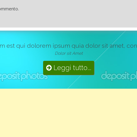
commento.
st qui dolorem ipsum quia dolor sit amet, consect
Dolor sit Amet
Leggi tutto...