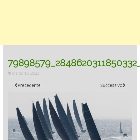
79898579_2848620311850332
Marzo 18, 2023
Precedente
Successivo