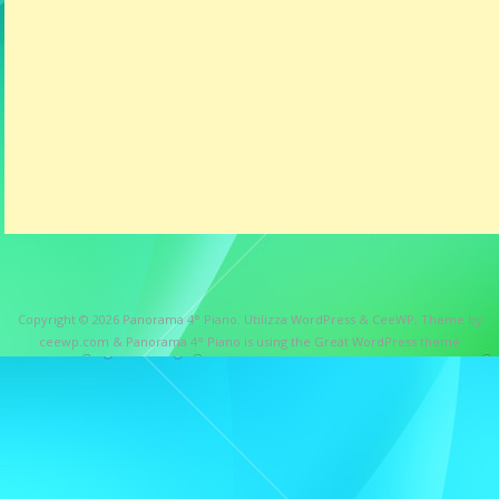
Copyright © 2026
Panorama 4° Piano
. Utilizza WordPress
&
CeeWP,
Theme by
ceewp.com
&
Panorama 4° Piano is using the Great WordPress theme