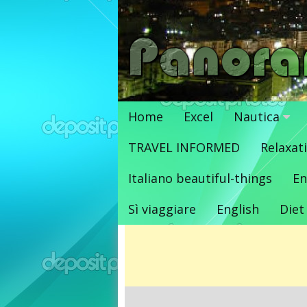
Vai
al
contenuto
Home
Excel
Nautica
TRAVEL INFORMED
Relaxat
Italiano beautiful-things
En
Sì viaggiare
English
Diet