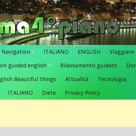
Navigation
ITALIANO
ENGLISH
Viaggiare
ion guided english
Rilassamento guidato
Dor
glish Beautiful things
Attualità
Tecnologia
ITALIANO
Diete
Privacy Policy