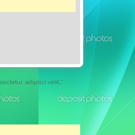
etur, adipisci velit..."