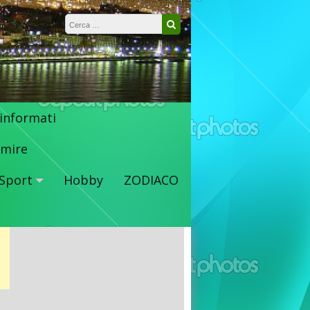
Ricerca per:
Cerca
 informati
mire
Sport
Hobby
ZODIACO