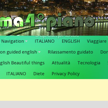
Navigation
ITALIANO
ENGLISH
Viaggiare
ion guided english
Rilassamento guidato
Dor
glish Beautiful things
Attualità
Tecnologia
ITALIANO
Diete
Privacy Policy