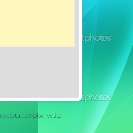
etur, adipisci velit..."