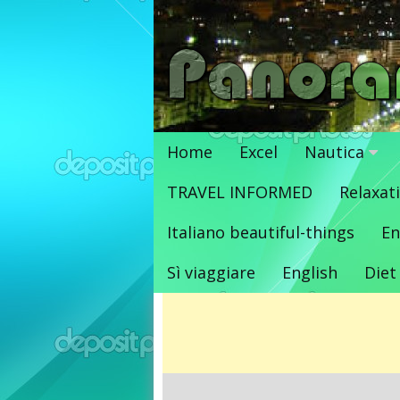
Vai
al
contenuto
Home
Excel
Nautica
TRAVEL INFORMED
Relaxat
Italiano beautiful-things
En
Sì viaggiare
English
Diet