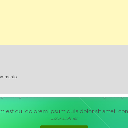
commento.
st qui dolorem ipsum quia dolor sit amet, consect
Dolor sit Amet