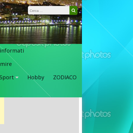
Ricerca per:
Cerca
 informati
mire
Sport
Hobby
ZODIACO