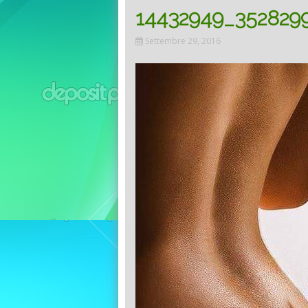
14432949_352829
Settembre 29, 2016