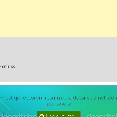
commento.
st qui dolorem ipsum quia dolor sit amet, consect
Dolor sit Amet
Leggi tutto...