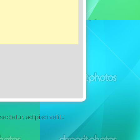
etur, adipisci velit..."