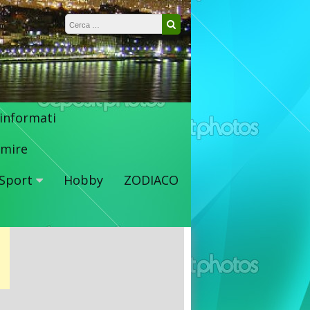
Ricerca per:
Cerca
 informati
mire
Sport
Hobby
ZODIACO