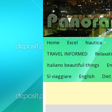
Vai
al
contenuto
Home
Excel
Nautica
TRAVEL INFORMED
Relaxat
Italiano beautiful-things
En
Sì viaggiare
English
Diet