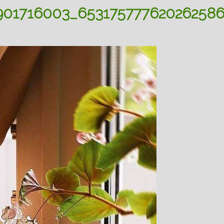
901716003_653175777620262586