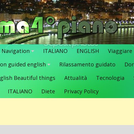
Navigation
ITALIANO
ENGLISH
Viaggiare
ion guided english
Rilassamento guidato
Dor
glish Beautiful things
Attualità
Tecnologia
ITALIANO
Diete
Privacy Policy