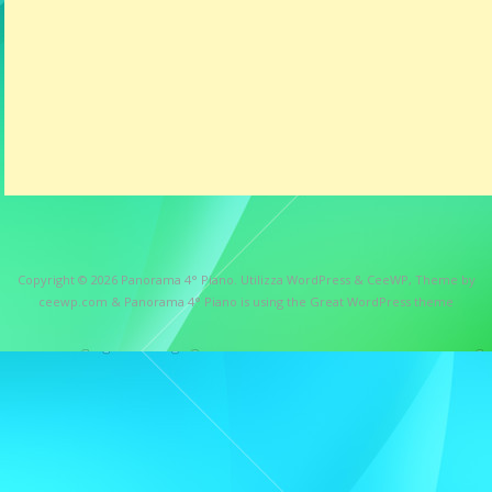
Copyright © 2026
Panorama 4° Piano
. Utilizza WordPress
&
CeeWP,
Theme by
ceewp.com
&
Panorama 4° Piano is using the Great WordPress theme