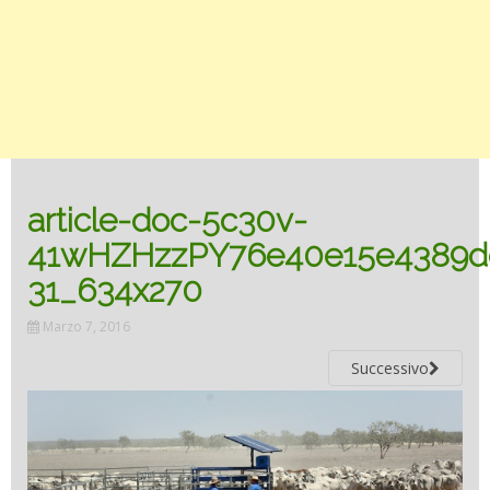
article-doc-5c30v-
41wHZHzzPY76e40e15e4389d
31_634x270
Marzo 7, 2016
Successivo