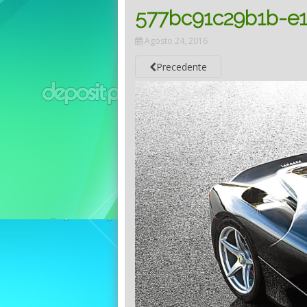
577bc91c29b1b-e
Agosto 24, 2016
Precedente