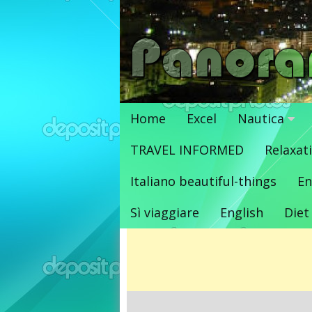
Vai
al
contenuto
Home
Excel
Nautica
TRAVEL INFORMED
Relaxat
Italiano beautiful-things
En
Sì viaggiare
English
Diet