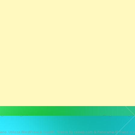
iano
. Utilizza WordPress
&
CeeWP,
Theme by ceewp.com
&
Panorama 4° Piano is 