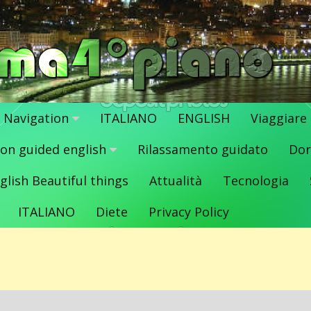
Navigation
ITALIANO
ENGLISH
Viaggiare
ion guided english
Rilassamento guidato
Dor
glish Beautiful things
Attualità
Tecnologia
ITALIANO
Diete
Privacy Policy