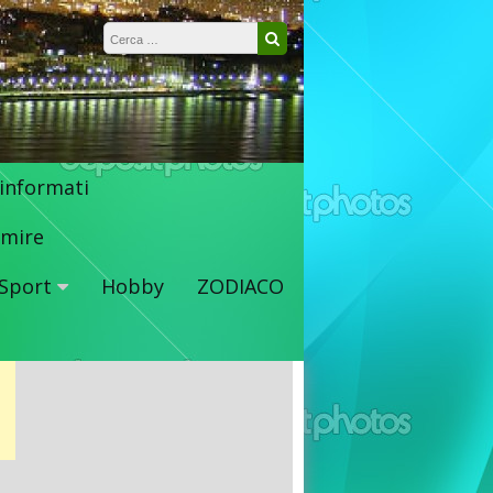
Ricerca per:
Cerca
 informati
mire
Sport
Hobby
ZODIACO