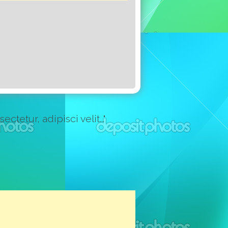
etur, adipisci velit..."