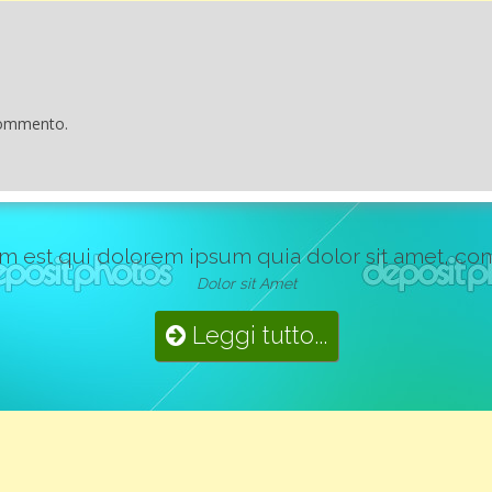
commento.
st qui dolorem ipsum quia dolor sit amet, consect
Dolor sit Amet
Leggi tutto...