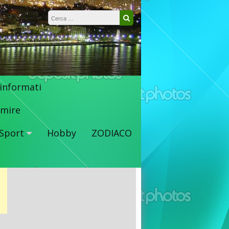
Ricerca per:
Cerca
 informati
mire
Sport
Hobby
ZODIACO