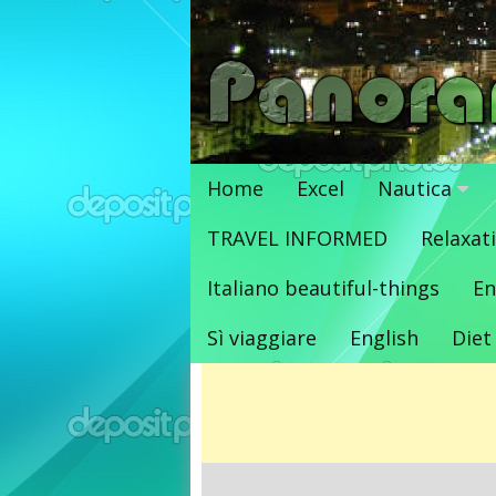
Vai
al
contenuto
Home
Excel
Nautica
TRAVEL INFORMED
Relaxat
Italiano beautiful-things
En
Sì viaggiare
English
Diet