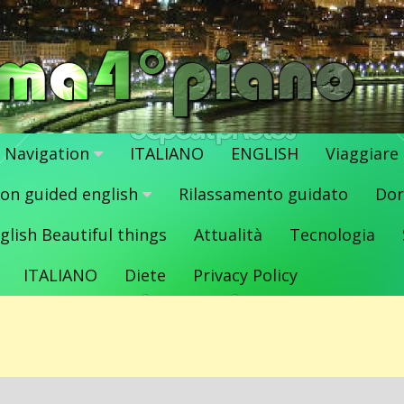
Navigation
ITALIANO
ENGLISH
Viaggiare
ion guided english
Rilassamento guidato
Dor
glish Beautiful things
Attualità
Tecnologia
ITALIANO
Diete
Privacy Policy