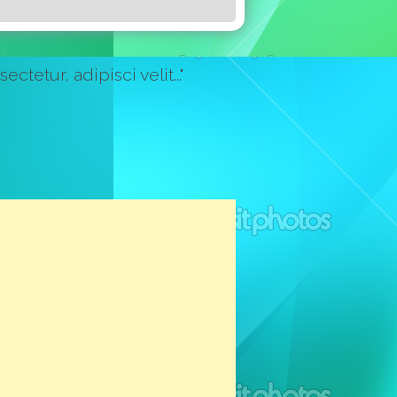
etur, adipisci velit..."