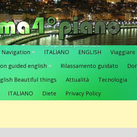
Navigation
ITALIANO
ENGLISH
Viaggiare
ion guided english
Rilassamento guidato
Dor
glish Beautiful things
Attualità
Tecnologia
ITALIANO
Diete
Privacy Policy