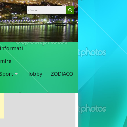
Ricerca per:
Cerca
 informati
mire
Sport
Hobby
ZODIACO