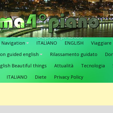
Navigation
ITALIANO
ENGLISH
Viaggiare
ion guided english
Rilassamento guidato
Dor
glish Beautiful things
Attualità
Tecnologia
ITALIANO
Diete
Privacy Policy