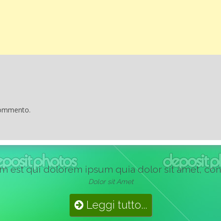
commento.
st qui dolorem ipsum quia dolor sit amet, consect
Dolor sit Amet
Leggi tutto...