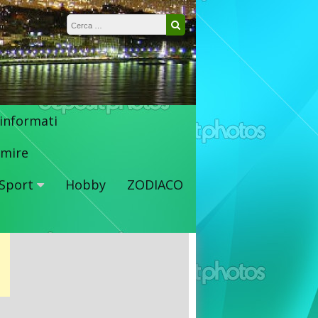
Ricerca per:
Cerca
 informati
mire
Sport
Hobby
ZODIACO