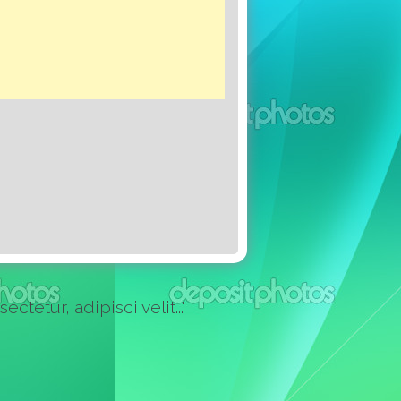
etur, adipisci velit..."