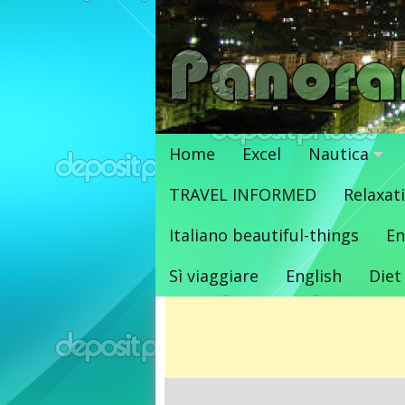
Vai
al
contenuto
Home
Excel
Nautica
TRAVEL INFORMED
Relaxat
Italiano beautiful-things
En
Sì viaggiare
English
Diet