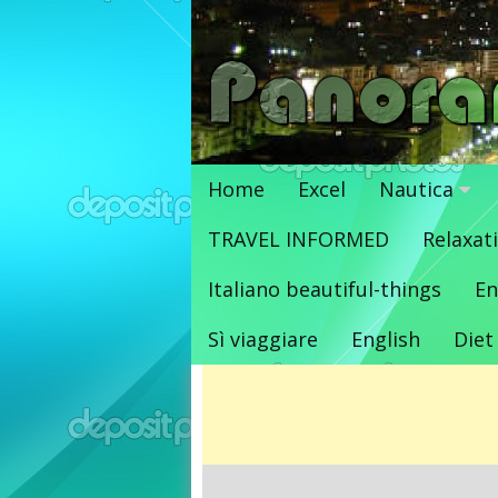
Vai
al
contenuto
Home
Excel
Nautica
TRAVEL INFORMED
Relaxat
Italiano beautiful-things
En
Sì viaggiare
English
Diet