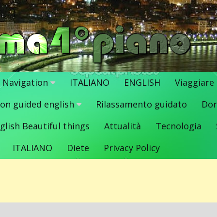
Navigation
ITALIANO
ENGLISH
Viaggiare
ion guided english
Rilassamento guidato
Dor
glish Beautiful things
Attualità
Tecnologia
ITALIANO
Diete
Privacy Policy