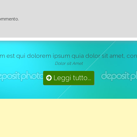
commento.
st qui dolorem ipsum quia dolor sit amet, consect
Dolor sit Amet
Leggi tutto...