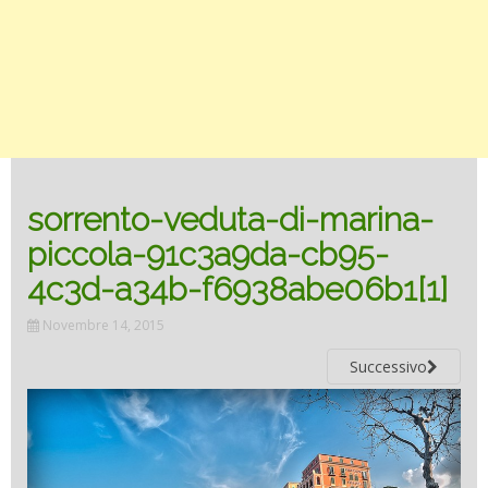
sorrento-veduta-di-marina-
piccola-91c3a9da-cb95-
4c3d-a34b-f6938abe06b1[1]
Novembre 14, 2015
Successivo